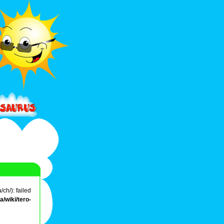
ch/): failed
/wiki/tero-